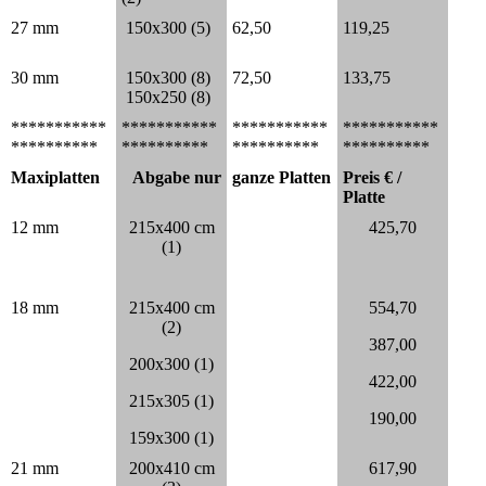
27 mm
150x300 (5)
62,50
119,25
30 mm
150x300 (8)
72,50
133,75
150x250 (8)
***********
***********
***********
***********
**********
**********
**********
**********
Maxiplatten
Abgabe nur
ganze Platten
Preis € /
Platte
12 mm
215x400 cm
425,70
(1)
18 mm
215x400 cm
554,70
(2)
387,00
200x300 (1)
422,00
215x305 (1)
190,00
159x300 (1)
21 mm
200x410 cm
617,90