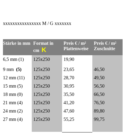
xxxxxxxxxxxxxxxx M / G xxxxxxx
Stärke in mm
Format in
Preis € / m²
Preis € / m²
K
Plattenweise
Zuschnitte
cm
6,5 mm (1)
125x250
19,90
9 mm
(5)
125x250
23,65
46,50
12 mm (11)
125x250
28,70
49,50
15 mm (5)
125x250
30,95
56,50
18 mm (0)
125x250
35,50
66,50
21 mm (4)
125x250
41,20
76,50
24 mm (2)
125x250
47,60
89,80
27 mm (4)
125x250
55,25
99,75