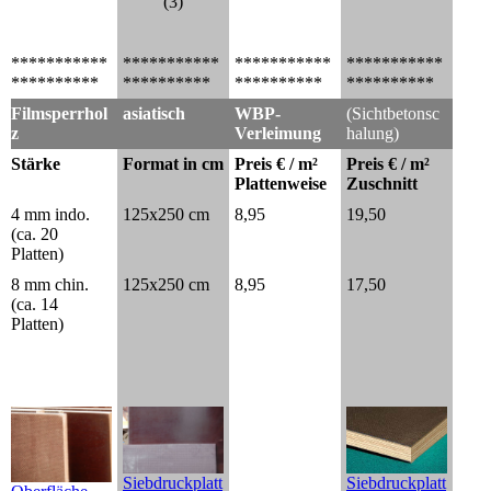
(3)
***********
***********
***********
***********
**********
**********
**********
**********
Filmsperrhol
asiatisch
WBP-
(Sichtbetonsc
z
Verleimung
halung)
Stärke
Format in cm
Preis € / m²
Preis € / m²
Plattenweise
Zuschnitt
4 mm indo.
125x250 cm
8,95
19,50
(ca. 20
Platten)
8 mm chin.
125x250 cm
8,95
17,50
(ca. 14
Platten)
Siebdruckplatt
Siebdruckplatt